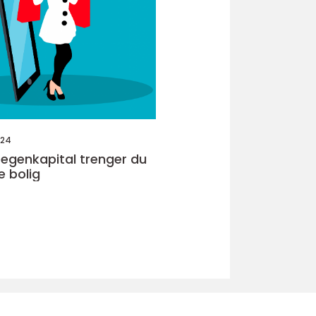
024
egenkapital trenger du
e bolig