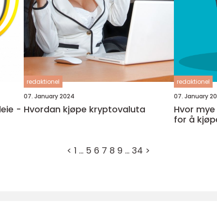
redaktionel
redaktionel
07. January 2024
07. January 2
leie -
Hvordan kjøpe kryptovaluta
Hvor mye 
for å kjøp
<
1
…
5
6
7
8
9
…
34
>