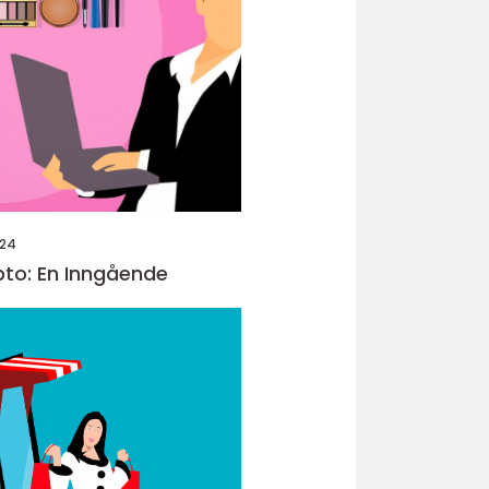
024
pto: En Inngående