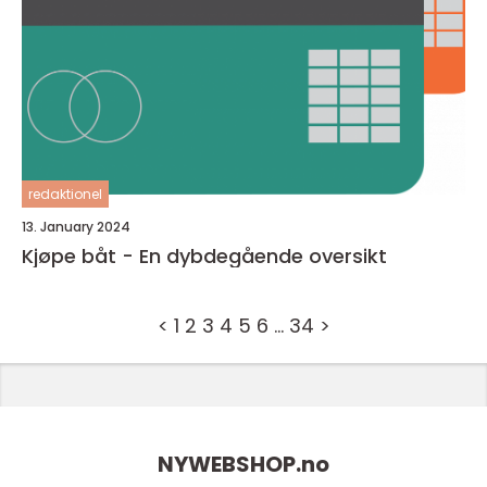
redaktionel
13. January 2024
Kjøpe båt - En dybdegående oversikt
<
1
2
3
4
5
6
…
34
>
NYWEBSHOP.
no