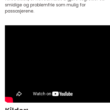
smidige og problemfrie som mulig for
passasjerene.