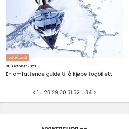
redaktionel
06. October 2023
En omfattende guide til å kjøpe togbillett
<
1
…
28
29
30
31
32
…
34
>