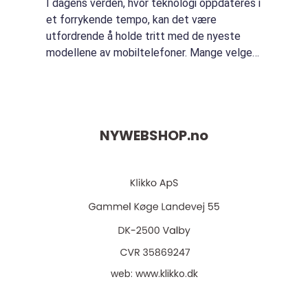
I dagens verden, hvor teknologi oppdateres i
et forrykende tempo, kan det være
utfordrende å holde tritt med de nyeste
modellene av mobiltelefoner. Mange velger
derfor å kjøpe brukt mobil fremfor ny. Dette
valget kan vise seg...
NYWEBSHOP.
no
web:
www.klikko.dk