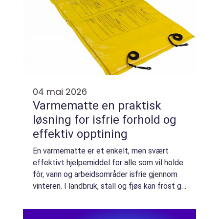
04 mai 2026
Varmematte en praktisk
løsning for isfrie forhold og
effektiv opptining
En varmematte er et enkelt, men svært
effektivt hjelpemiddel for alle som vil holde
fôr, vann og arbeidsområder isfrie gjennom
vinteren. I landbruk, stall og fjøs kan frost gi
store praktiske problemer, ekstra arbeid og i
verste fall dårligere dyreve...