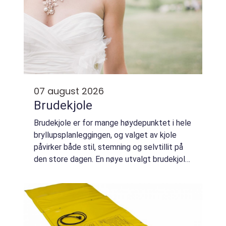
07 august 2026
Brudekjole
Brudekjole er for mange høydepunktet i hele
bryllupsplanleggingen, og valget av kjole
påvirker både stil, stemning og selvtillit på
den store dagen. En nøye utvalgt brudekjole
gjør at bruden føler seg spesiell, og
kombinerer personlighet, komfort og ...