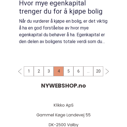
Hvor mye egenkapital
trenger du for å kjøpe bolig
Når du vurderer å kjøpe en bolig, er det viktig
å ha en god forståelse av hvor mye
egenkapital du behøver å ha. Egenkapital er
den delen av boligens totale verdi som du
selv må stille med, mens resten av
kjøpesummen kan finansieres gjennom
boliglån. ...
1
2
3
4
5
6
…
20
NYWEBSHOP.
no