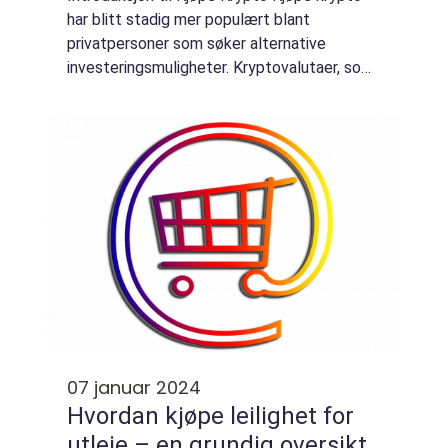
har blitt stadig mer populært blant
privatpersoner som søker alternative
investeringsmuligheter. Kryptovalutaer, som
for eksempel Bitcoin, Ethereum og Litecoin,
har skapt bølger i finansverdenen de siste
åre...
07 januar 2024
Hvordan kjøpe leilighet for
utleie – en grundig oversikt