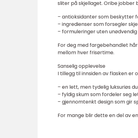
sliter på skjellaget. Oribe jobber
– antioksidanter som beskytter
– ingredienser som forsegler skjel
– formuleringer uten unødvendig 
For deg med fargebehandlet hår b
mellom hver frisørtime.
Sanselig opplevelse
I tillegg til innsiden av flasken er
– en lett, men tydelig luksuriøs du
– fyldig skum som fordeler seg let
– gjennomtenkt design som gir s
For mange blir dette en del av en 