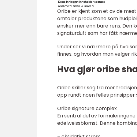
Oribe er kjent som et av de mest
omtaler produktene som hudpleie
ønsker mer enn bare rens. Den k
signaturduft som har fått nærmes
Under ser vi nærmere på hva som
finnes, og hvordan man velger rik
Hva gjør oribe s
Oribe skiller seg fra mer tradisj
opp rundt noen felles prinsipper 
Oribe signature complex
En sentral del av formuleringene
edelweissblomst. Denne kombina
– oksidativt stress