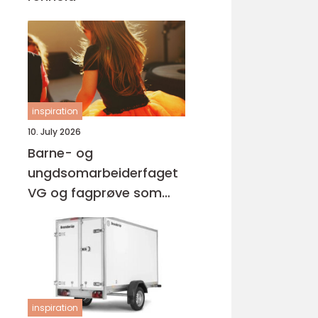
inspiration
10. July 2026
Barne- og
ungdsomarbeiderfaget
VG og fagprøve som
barne- og
ungdomsarbeider
inspiration