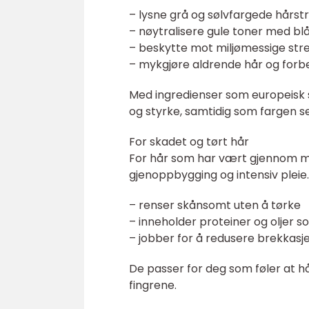
– lysne grå og sølvfargede hårst
– nøytralisere gule toner med bl
– beskytte mot miljømessige str
– mykgjøre aldrende hår og forbe
Med ingredienser som europeisk s
og styrke, samtidig som fargen s
For skadet og tørt hår
For hår som har vært gjennom mye
gjenoppbygging og intensiv plei
– renser skånsomt uten å tørke
– inneholder proteiner og oljer s
– jobber for å redusere brekkasj
De passer for deg som føler at hå
fingrene.