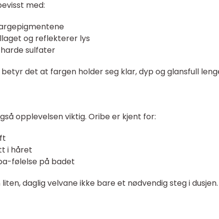
 bevisst med:
 fargepigmentene
laget og reflekterer lys
harde sulfater
etyr det at fargen holder seg klar, dyp og glansfull leng
 også opplevelsen viktig. Oribe er kjent for:
ft
t i håret
pa-følelse på badet
liten, daglig velvane ikke bare et nødvendig steg i dusjen.