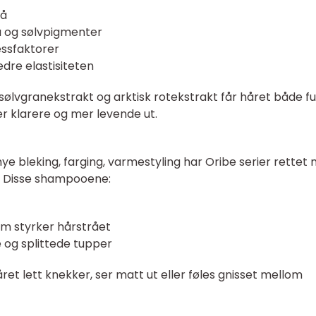
rå
å og sølvpigmenter
essfaktorer
dre elastisiteten
ølvgranekstrakt og arktisk rotekstrakt får håret både fu
er klarere og mer levende ut.
 bleking, farging, varmestyling har Oribe serier rettet
e. Disse shampooene:
om styrker hårstrået
e og splittede tupper
ret lett knekker, ser matt ut eller føles gnisset mellom