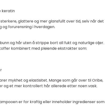
 keratin
sterkere, glattere og mer glansfullt over tid, selv når det
g og forurensning i hverdagen.
n og hår uten å strippe bort all fukt og naturlige oljer.
stoffer kombinert med pleiende ekstrakter som:
r
arer mykhet og elastisitet. Mange som går over til Oribe,
er og et mer kontrollert hår allerede etter noen vask.
ampooen er for kraftig eller inneholder ingredienser som