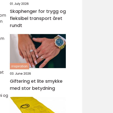
01. July 2026
Skaphenger for trygg og
 som
fleksibel transport året
en
rundt
som
inspiration
et
03. June 2026
Giftering et lite smykke
med stor betydning
hi og