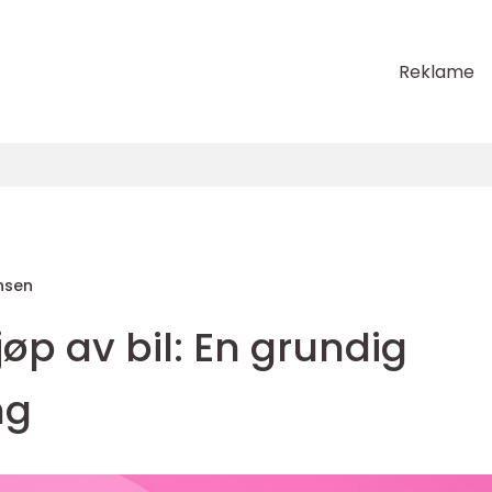
Reklame
nsen
jøp av bil: En grundig
ng