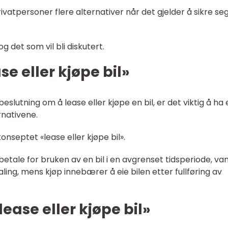
vatpersoner flere alternativer når det gjelder å sikre se
g det som vil bli diskutert.
se eller kjøpe bil»
eslutning om å lease eller kjøpe en bil, er det viktig å ha 
rnativene.
onseptet «lease eller kjøpe bil».
etale for bruken av en bil i en avgrenset tidsperiode, van
ling, mens kjøp innebærer å eie bilen etter fullføring av
ease eller kjøpe bil»