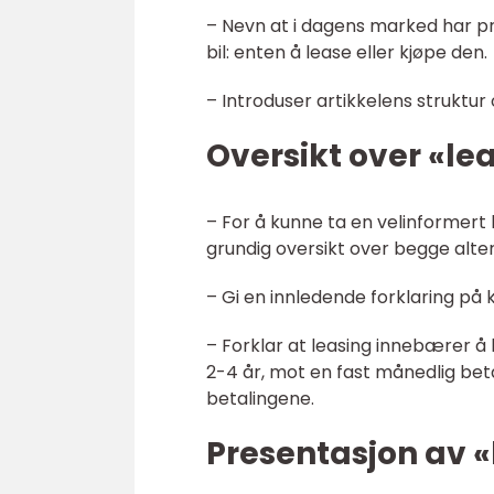
– Nevn at i dagens marked har pri
bil: enten å lease eller kjøpe den.
– Introduser artikkelens struktur o
Oversikt over «lea
– For å kunne ta en velinformert b
grundig oversikt over begge alte
– Gi en innledende forklaring på k
– Forklar at leasing innebærer å b
2-4 år, mot en fast månedlig beta
betalingene.
Presentasjon av «l