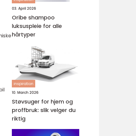
03. April 2026
Oribe shampoo
luksuspleie for alle
hårtyper
miske
inspiration
bil
10. March 2026
Støvsuger for hjem og
proffbruk: slik velger du
riktig