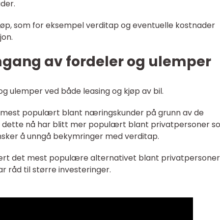
der.
jøp, som for eksempel verditap og eventuelle kostnader
jon.
mgang av fordeler og ulemper
og ulemper ved både leasing og kjøp av bil.
var mest populært blant næringskunder på grunn av de
 dette nå har blitt mer populært blant privatpersoner 
 ønsker å unngå bekymringer med verditap.
vært det mest populære alternativet blant privatpersone
ar råd til større investeringer.