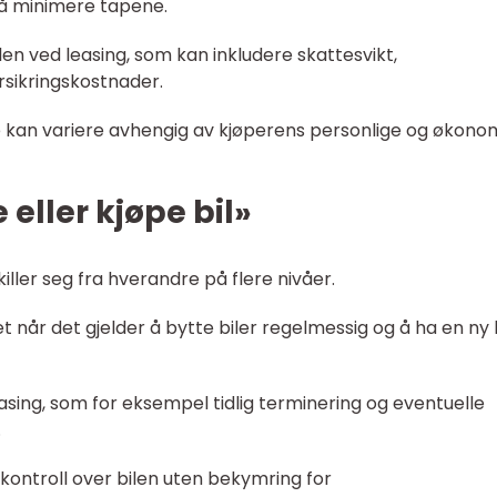
t å minimere tapene.
en ved leasing, som kan inkludere skattesvikt,
rsikringskostnader.
 kan variere avhengig av kjøperens personlige og økono
e eller kjøpe bil»
iller seg fra hverandre på flere nivåer.
itet når det gjelder å bytte biler regelmessig og å ha en ny 
ing, som for eksempel tidlig terminering og eventuelle
.
 kontroll over bilen uten bekymring for