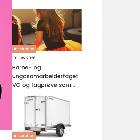
inspiration
10. July 2026
Barne- og
ungdsomarbeiderfaget
VG og fagprøve som
barne- og
ungdomsarbeider
inspiration