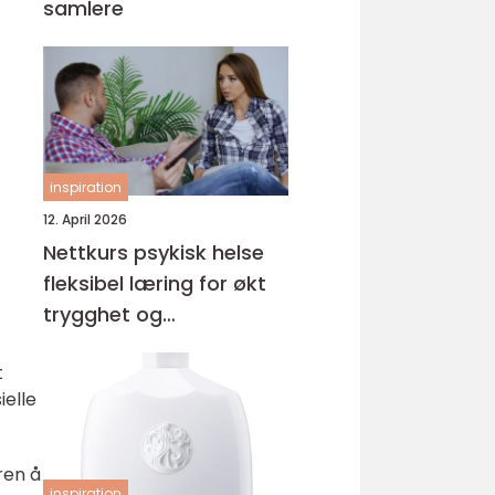
samlere
inspiration
12. April 2026
t
Nettkurs psykisk helse
fleksibel læring for økt
trygghet og
kompetanse
t
ielle
ren å
inspiration