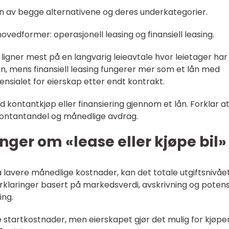
n av begge alternativene og deres underkategorier.
ovedformer: operasjonell leasing og finansiell leasing.
 ligner mest på en langvarig leieavtale hvor leietager har
n, mens finansiell leasing fungerer mer som et lån med
ensialet for eierskap etter endt kontrakt.
d kontantkjøp eller finansiering gjennom et lån. Forklar a
kontantandel og månedlige avdrag.
nger om «lease eller kjøpe bil»
a lavere månedlige kostnader, kan det totale utgiftsnivåe
klaringer basert på markedsverdi, avskrivning og potens
ing.
re startkostnader, men eierskapet gjør det mulig for kjøpe