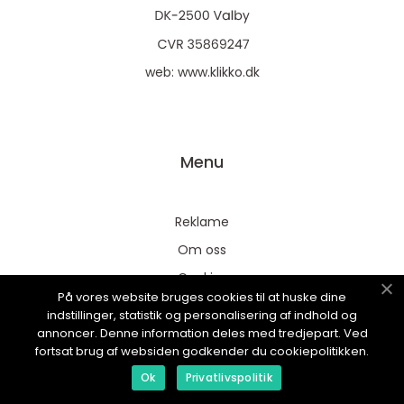
web:
www.klikko.dk
Menu
Reklame
Om oss
Cookies
På vores website bruges cookies til at huske dine
Kontakt Oss
indstillinger, statistik og personalisering af indhold og
annoncer. Denne information deles med tredjepart. Ved
Sitemap
fortsat brug af websiden godkender du cookiepolitikken.
Ok
Privatlivspolitik