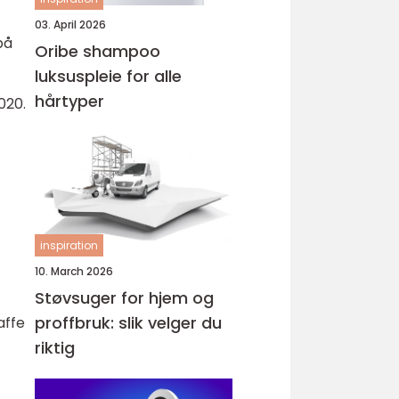
03. April 2026
på
Oribe shampoo
luksuspleie for alle
hårtyper
020.
inspiration
10. March 2026
Støvsuger for hjem og
proffbruk: slik velger du
affe
riktig