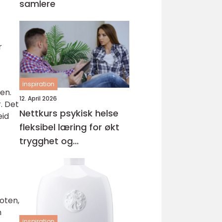
samlere
r
inspiration
en.
12. April 2026
. Det
Nettkurs psykisk helse
eid
fleksibel læring for økt
trygghet og
kompetanse
foten,
n
inspiration