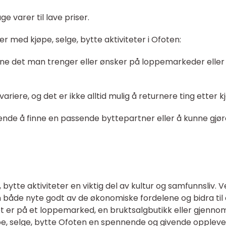
e varer til lave priser.
 med kjøpe, selge, bytte aktiviteter i Ofoten:
nne det man trenger eller ønsker på loppemarkeder eller
ariere, og det er ikke alltid mulig å returnere ting etter k
nde å finne en passende byttepartner eller å kunne gjør
bytte aktiviteter en viktig del av kultur og samfunnsliv. V
n både nyte godt av de økonomiske fordelene og bidra til
det er på et loppemarked, en bruktsalgbutikk eller gjenno
pe, selge, bytte Ofoten en spennende og givende oppleve