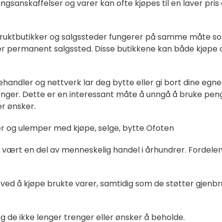
gsanskaffelser og varer kan ofte kjøpes til en laver pris 
: Bruktbutikker og salgssteder fungerer på samme måte s
r permanent salgssted. Disse butikkene kan både kjøpe 
ehandler og nettverk lar deg bytte eller gi bort dine egne
enger. Dette er en interessant måte å unngå å bruke pen
er ønsker.
er og ulemper med kjøpe, selge, bytte Ofoten
ar vært en del av menneskelig handel i århundrer. Fordele
ed å kjøpe brukte varer, samtidig som de støtter gjenbr
.
g de ikke lenger trenger eller ønsker å beholde.