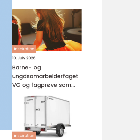
inspiration
10. July 2026
Barne- og
ungdsomarbeiderfaget
VG og fagprøve som
barne- og
ungdomsarbeider
inspiration