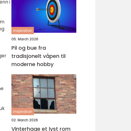
enn i
om
og
inspiration
05. March 2026
Pil og bue fra
ger
tradisjonelt våpen til
moderne hobby
ne
uk
inspiration
02. March 2026
Vinterhage et lyst rom