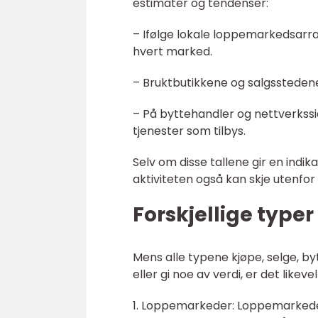
estimater og tendenser:
– Ifølge lokale loppemarkedsarr
hvert marked.
– Bruktbutikkene og salgsstedene 
– På byttehandler og nettverkss
tjenester som tilbys.
Selv om disse tallene gir en indik
aktiviteten også kan skje utenfo
Forskjellige typer
Mens alle typene kjøpe, selge, byt
eller gi noe av verdi, er det like
1. Loppemarkeder: Loppemarkeder e