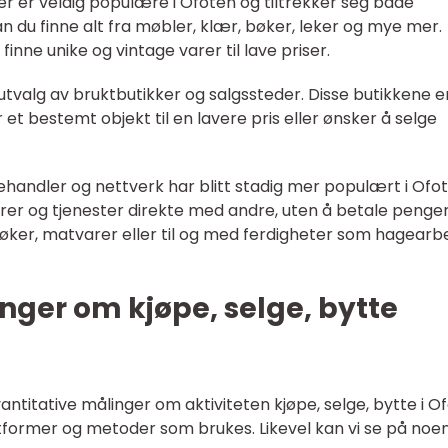
 er veldig populære i Ofoten og tiltrekker seg både
 du finne alt fra møbler, klær, bøker, leker og mye mer.
inne unike og vintage varer til lave priser.
 utvalg av bruktbutikker og salgssteder. Disse butikkene e
r et bestemt objekt til en lavere pris eller ønsker å selge
ehandler og nettverk har blitt stadig mer populært i Ofot
arer og tjenester direkte med andre, uten å betale penger
bøker, matvarer eller til og med ferdigheter som hagearb
nger om kjøpe, selge, bytte
antitative målinger om aktiviteten kjøpe, selge, bytte i O
ttformer og metoder som brukes. Likevel kan vi se på noe