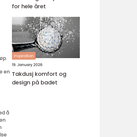
for hele året
inspiration
jøp.
19. January 2026
e en
Takdusj komfort og
design på badet
ed å
 en
m
lse