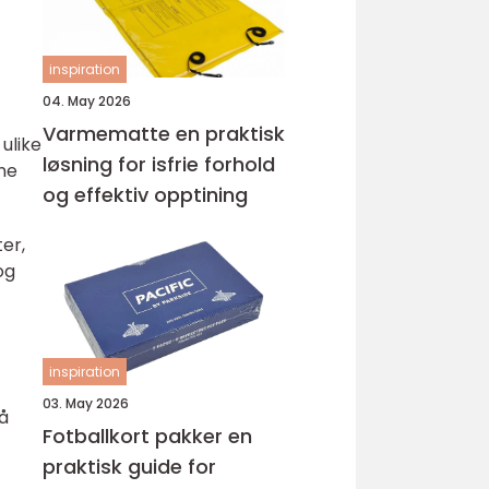
inspiration
04. May 2026
Varmematte en praktisk
 ulike
løsning for isfrie forhold
ne
og effektiv opptining
er,
og
inspiration
03. May 2026
på
Fotballkort pakker en
praktisk guide for