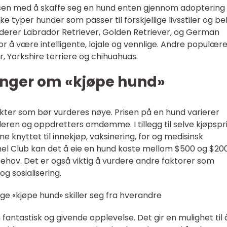
ssen med å skaffe seg en hund enten gjennom adoptering 
ke typer hunder som passer til forskjellige livsstiler og be
erer Labrador Retriever, Golden Retriever, og German
or å være intelligente, lojale og vennlige. Andre populær
r, Yorkshire terriere og chihuahuas.
inger om «kjøpe hund»
ter som bør vurderes nøye. Prisen på en hund varierer
deren og oppdretters omdømme. I tillegg til selve kjøpspr
e knyttet til innekjøp, vaksinering, for og medisinsk
nel Club kan det å eie en hund koste mellom $500 og $20
behov. Det er også viktig å vurdere andre faktorer som
g sosialisering.
ige «kjøpe hund» skiller seg fra hverandre
ntastisk og givende opplevelse. Det gir en mulighet til å