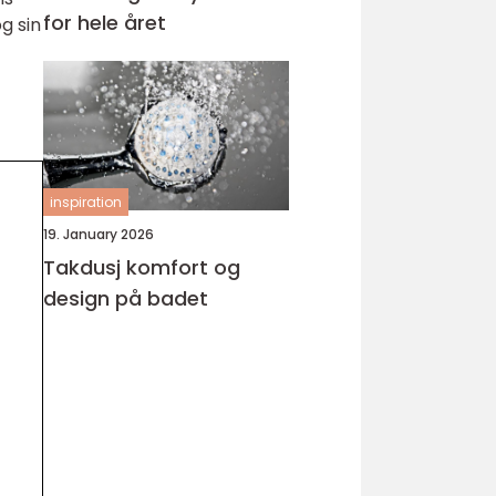
for hele året
g sin
inspiration
19. January 2026
Takdusj komfort og
design på badet