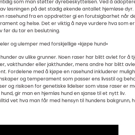
amtidig som man støtter dyrebeskyttelsen. Ved å adopter
v løsningen på det stadig økende antallet hjemløse dyr.
en rasehund fra en oppdretter gi en forutsigbarhet når d
rament og helse. Det er viktig å nøye vurdere hva som er
v før du tar en beslutning.
eler og ulemper med forskjellige «kjøpe hund»
 hunder av ulike grunner. Noen raser har blitt avlet for å t
, vakthunder eller jakthunder, mens andre har blitt avle
t. Fordelene med å kjøpe en rasehund inkluderer mulig
enskaper og temperament som passer ens livsstil og beho
r og risikoen for genetiske lidelser som visse raser er m
und, gir man en hjemløs hund en sjanse til et nytt liv.
ltid vet hva man får med hensyn til hundens bakgrunn, h