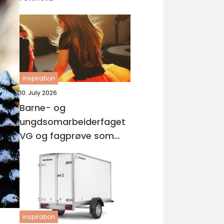
inspiration
10. July 2026
Barne- og
ungdsomarbeiderfaget
VG og fagprøve som
barne- og
ungdomsarbeider
inspiration