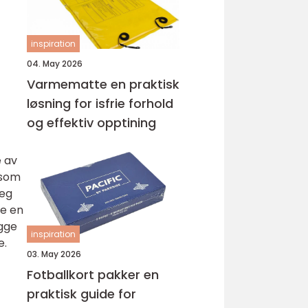
inspiration
04. May 2026
Varmematte en praktisk
løsning for isfrie forhold
og effektiv opptining
e av
 som
deg
re en
egge
inspiration
e.
03. May 2026
Fotballkort pakker en
praktisk guide for