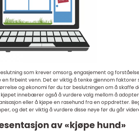
beslutning som krever omsorg, engasjement og forståels
 en firbeint venn. Det er viktig å tenke gjennom faktorer
liestørrelse og økonomi før du tar beslutningen om å skaffe 
er kjøpet innebærer også å vurdere valg mellom å adopte
nisasjon eller å kjøpe en rasehund fra en oppdretter. B
er, og det er viktig å vurdere disse nøye før du går vider
esentasjon av «kjøpe hund»