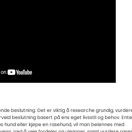
nde beslutning. Det er viktig å researche grundig, vurder
rveid beslutning basert på ens eget livsstil og behov. Ent
s hund eller kjøpe en rasehund, vil man belønnes med
ng venn. Ved å veie fordeler og ulemper, samt vurdere rase