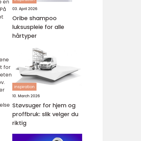
e en
 På
03. April 2026
et
Oribe shampoo
luksuspleie for alle
hårtyper
jene
t for
heten
v.
inspiration
er
10. March 2026
else
Støvsuger for hjem og
proffbruk: slik velger du
riktig