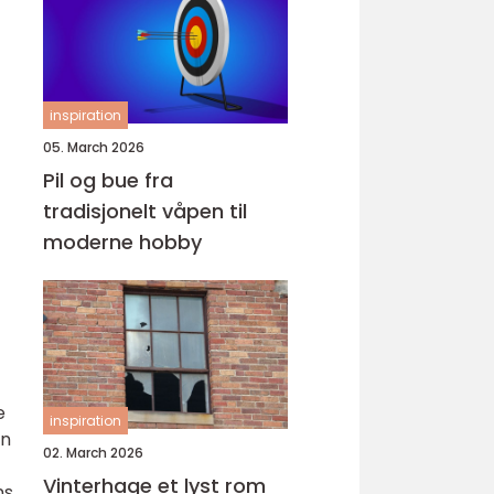
inspiration
05. March 2026
Pil og bue fra
tradisjonelt våpen til
moderne hobby
e
inspiration
en
02. March 2026
Vinterhage et lyst rom
ns