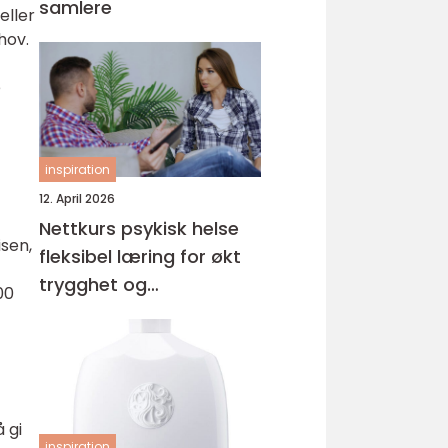
samlere
eller
hov.
e
inspiration
12. April 2026
Nettkurs psykisk helse
isen,
fleksibel læring for økt
trygghet og
00
kompetanse
 gi
inspiration