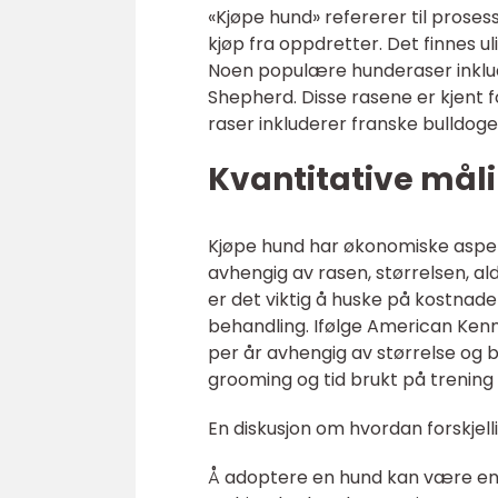
«Kjøpe hund» refererer til prose
kjøp fra oppdretter. Det finnes uli
Noen populære hunderaser inklud
Shepherd. Disse rasene er kjent f
raser inkluderer franske bulldoge
Kvantitative mål
Kjøpe hund har økonomiske aspek
avhengig av rasen, størrelsen, al
er det viktig å huske på kostnaden
behandling. Ifølge American Ken
per år avhengig av størrelse og 
grooming og tid brukt på trening o
En diskusjon om hvordan forskjell
Å adoptere en hund kan være en fa