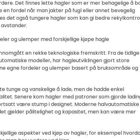
vurdere. Det finnes lette hagler som er mer behagelige å 
 en fordel når man jakter på fugl eller annet bevegelig
nes det også tungere hagler som kan gi bedre rekylkontro
 avstander.
eler og ulemper med forskjellige kjøpe hagle
jennomgått en rekke teknologiske fremskritt. Fra de tidlige
utomatiske modeller, har hagleutviklingen gjort store
 sine egne fordeler og ulemper basert på bruksområde og
ofte tunge og vanskelige å lade, men de hadde enkel
onalitet. Senere kom hagler med patroner som gjorde ladin
ortsatt være stump i designet. Moderne halvautomatiske
et gjelder pålitelighet og kapasitet, men kan være mer
orskjellige aspekter ved kjøp av hagler, for eksempel hvord