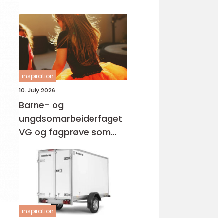
inspiration
10. July 2026
Barne- og
ungdsomarbeiderfaget
VG og fagprøve som
barne- og
ungdomsarbeider
inspiration