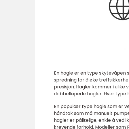
En hagle er en type skytevåpen so
spredning for å øke treffsikkerhe
presisjon. Hagler kommer i ulike
dobbelløpede hagler. Hver type h
En populær type hagle som er vel
håndtak som må manuelt pumpes 
hagler er pålitelige, enkle å ved
krevende forhold. Modeller som 