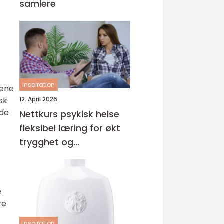
samlere
inspiration
lene
sk
12. April 2026
nde
Nettkurs psykisk helse
fleksibel læring for økt
trygghet og
kompetanse
e
re
inspiration