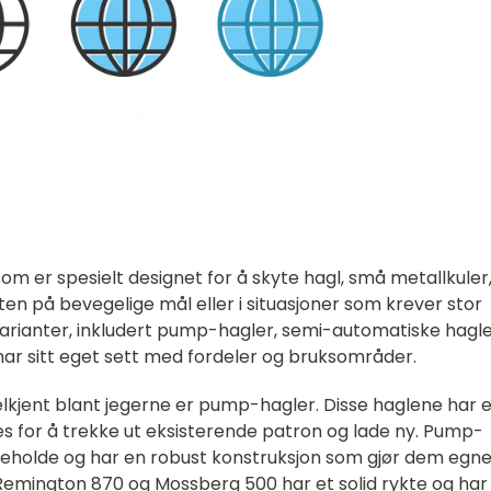
m er spesielt designet for å skyte hagl, små metallkuler,
ten på bevegelige mål eller i situasjoner som krever stor
 varianter, inkludert pump-hagler, semi-automatiske hagl
ar sitt eget sett med fordeler og bruksområder.
kjent blant jegerne er pump-hagler. Disse haglene har e
for å trekke ut eksisterende patron og lade ny. Pump-
likeholde og har en robust konstruksjon som gjør dem egne
Remington 870 og Mossberg 500 har et solid rykte og har