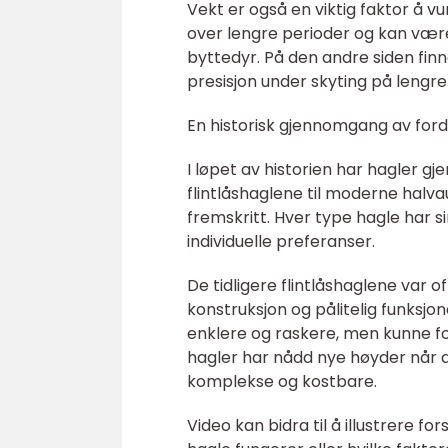
Vekt er også en viktig faktor å 
over lengre perioder og kan være
byttedyr. På den andre siden fin
presisjon under skyting på lengre
En historisk gjennomgang av ford
I løpet av historien har hagler g
flintlåshaglene til moderne halva
fremskritt. Hver type hagle har
individuelle preferanser.
De tidligere flintlåshaglene var 
konstruksjon og pålitelig funksj
enklere og raskere, men kunne f
hagler har nådd nye høyder når d
komplekse og kostbare.
Video kan bidra til å illustrere f