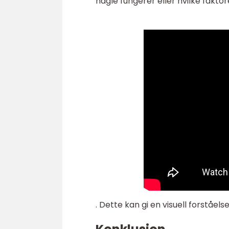
hagle fungerer eller hvilke fakto
. Dette kan gi en visuell forståel