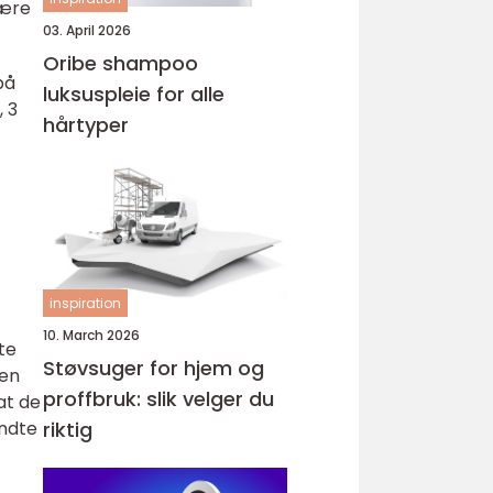
være
03. April 2026
Oribe shampoo
på
luksuspleie for alle
 3
hårtyper
inspiration
10. March 2026
te
Støvsuger for hjem og
ren
proffbruk: slik velger du
at de
endte
riktig