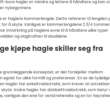
 .410-bore hagler er mindre og lettere å håndtere og kan 
ler nybegynnere.
 er haglens kammerlengde. Dette refererer til lengden 
 for å skyte. Vanligvis er kammerlengdene 2 3/4 tommer,
r innvirkning på haglens evne til å håndtere ulike typer
idden og slagkraften til skuddene.
ge kjøpe hagle skiller seg fra
e grunnleggende konseptet, er det forskjeller mellom
m egnet for ulike formål og preferanser. En av de tydeligs
oen hagler har enkeltradavtrekk, som krever at avtrekke
r å skyte. Andre hagler har dobbelttradavtrekk, som betyr 
re, vanligvis den ene for venstrehendte og en for høyreh