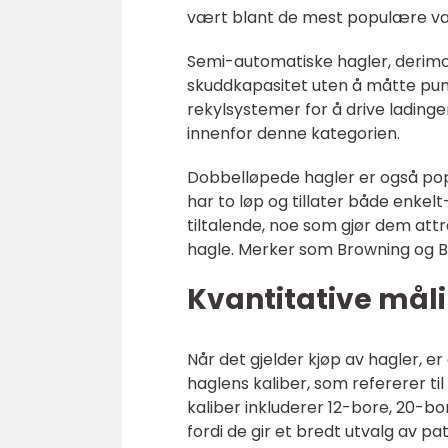
vært blant de mest populære va
Semi-automatiske hagler, derimot
skuddkapasitet uten å måtte pum
rekylsystemer for å drive ladinge
innenfor denne kategorien.
Dobbelløpede hagler er også pop
har to løp og tillater både enkel
tiltalende, noe som gjør dem attr
hagle. Merker som Browning og Be
Kvantitative mål
Når det gjelder kjøp av hagler, er 
haglens kaliber, som refererer ti
kaliber inkluderer 12-bore, 20-b
fordi de gir et bredt utvalg av pa