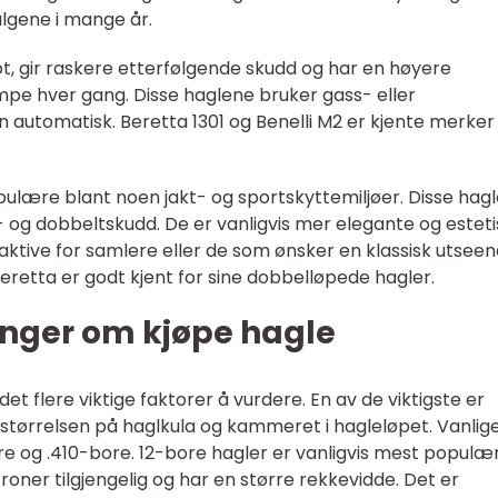
lgene i mange år.
, gir raskere etterfølgende skudd og har en høyere
pe hver gang. Disse haglene bruker gass- eller
n automatisk. Beretta 1301 og Benelli M2 er kjente merker
ulære blant noen jakt- og sportskyttemiljøer. Disse hag
t- og dobbeltskudd. De er vanligvis mer elegante og esteti
aktive for samlere eller de som ønsker en klassisk utsee
retta er godt kjent for sine dobbelløpede hagler.
inger om kjøpe hagle
det flere viktige faktorer å vurdere. En av de viktigste er
l størrelsen på haglkula og kammeret i hagleløpet. Vanlig
ore og .410-bore. 12-bore hagler er vanligvis mest populæ
troner tilgjengelig og har en større rekkevidde. Det er