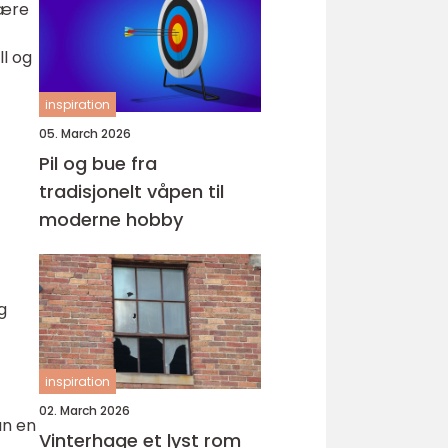
bære
ll og
inspiration
05. March 2026
Pil og bue fra
tradisjonelt våpen til
moderne hobby
g
inspiration
02. March 2026
an en
Vinterhage et lyst rom