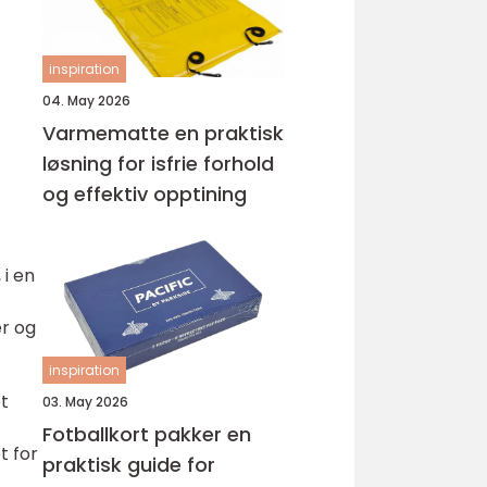
inspiration
04. May 2026
Varmematte en praktisk
løsning for isfrie forhold
og effektiv opptining
 i en
er og
inspiration
t
03. May 2026
Fotballkort pakker en
t for
praktisk guide for