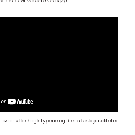
rer man bør vurdere ved kjøp.
se av de ulike hagletypene og deres funksjonaliteter.