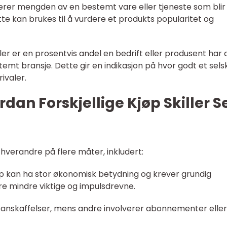
kerer mengden av en bestemt vare eller tjeneste som blir
tte kan brukes til å vurdere et produkts popularitet og
r er en prosentvis andel en bedrift eller produsent har 
temt bransje. Dette gir en indikasjon på hvor godt et sel
ivaler.
dan Forskjellige Kjøp Skiller S
a hverandre på flere måter, inkludert:
øp kan ha stor økonomisk betydning og krever grundig
e mindre viktige og impulsdrevne.
sanskaffelser, mens andre involverer abonnementer eller