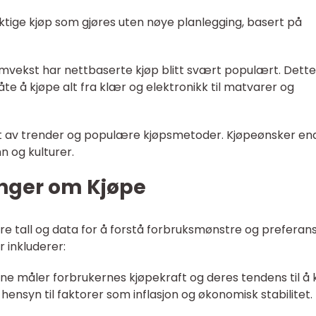
siktige kjøp som gjøres uten nøye planlegging, basert på
ramvekst har nettbaserte kjøp blitt svært populært. Dette
te å kjøpe alt fra klær og elektronikk til matvarer og
t av trender og populære kjøpsmetoder. Kjøpeønsker en
nn og kulturer.
inger om Kjøpe
e tall og data for å forstå forbruksmønstre og preferans
r inkluderer:
ene måler forbrukernes kjøpekraft og deres tendens til å 
hensyn til faktorer som inflasjon og økonomisk stabilitet.