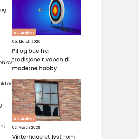
ing
inspiration
05. March 2026
Pil og bue fra
tradisjonelt våpen til
en av
moderne hobby
dukter
.
g
inspiration
amt
02. March 2026
Vinterhage et lyst rom