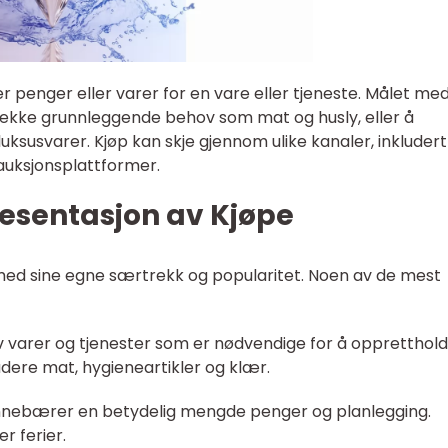
 penger eller varer for en vare eller tjeneste. Målet med
 dekke grunnleggende behov som mat og husly, eller å
 luksusvarer. Kjøp kan skje gjennom ulike kanaler, inkludert
 auksjonsplattformer.
esentasjon av Kjøpe
r med sine egne særtrekk og popularitet. Noen av de mest
 av varer og tjenester som er nødvendige for å oppretthol
kludere mat, hygieneartikler og klær.
 innebærer en betydelig mengde penger og planlegging.
r ferier.