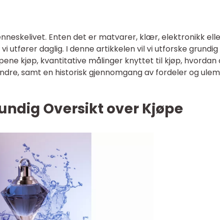
enneskelivet. Enten det er matvarer, klær, elektronikk ell
i utfører daglig. I denne artikkelen vil vi utforske grundig
pene kjøp, kvantitative målinger knyttet til kjøp, hvordan
erandre, samt en historisk gjennomgang av fordeler og ule
undig Oversikt over Kjøpe