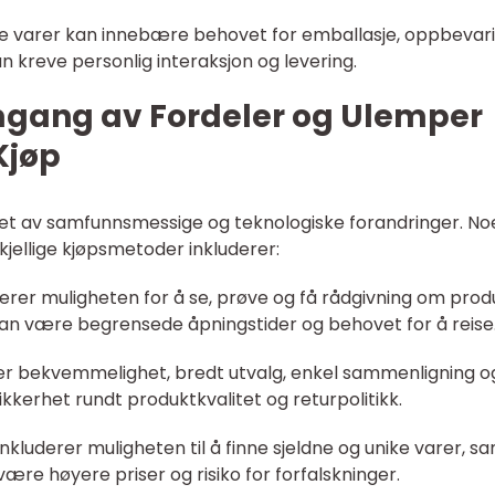
iske varer kan innebære behovet for emballasje, oppbevar
n kreve personlig interaksjon og levering.
mgang av Fordeler og Ulemper
Kjøp
irket av samfunnsmessige og teknologiske forandringer. No
jellige kjøpsmetoder inkluderer:
luderer muligheten for å se, prøve og få rådgivning om pro
n være begrensede åpningstider og behovet for å reise
erer bekvemmelighet, bredt utvalg, enkel sammenligning o
kerhet rundt produktkvalitet og returpolitikk.
nkluderer muligheten til å finne sjeldne og unike varer, s
re høyere priser og risiko for forfalskninger.