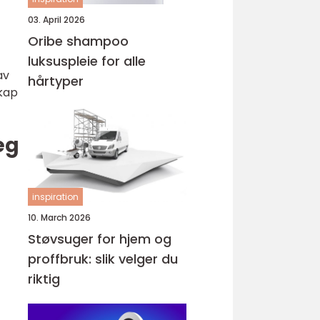
03. April 2026
Oribe shampoo
luksuspleie for alle
av
hårtyper
skap
eg
inspiration
10. March 2026
Støvsuger for hjem og
proffbruk: slik velger du
riktig