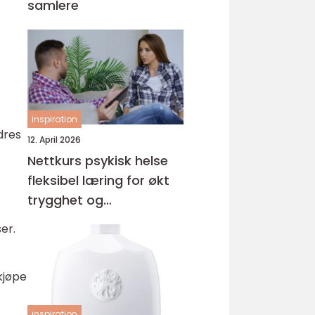
samlere
inspiration
dres
12. April 2026
Nettkurs psykisk helse
fleksibel læring for økt
trygghet og
kompetanse
er.
kjøpe
inspiration