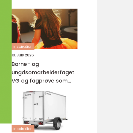
inspiration
10. July 2026
Barne- og
ungdsomarbeiderfaget
VG og fagprøve som
barne- og
ungdomsarbeider
inspiration