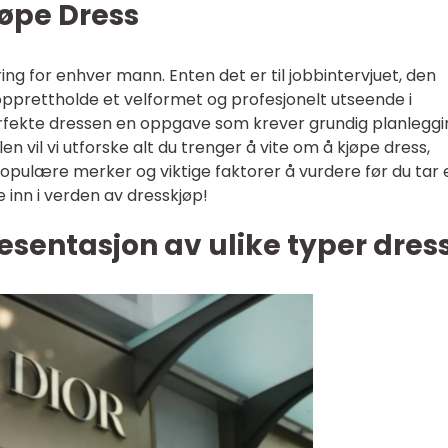
jøpe Dress
ring for enhver mann. Enten det er til jobbintervjuet, den
 opprettholde et velformet og profesjonelt utseende i
erfekte dressen en oppgave som krever grundig planleggi
en vil vi utforske alt du trenger å vite om å kjøpe dress,
 populære merker og viktige faktorer å vurdere før du tar 
e inn i verden av dresskjøp!
sentasjon av ulike typer dres