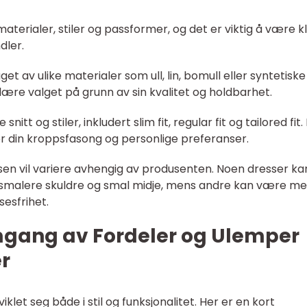
 materialer, stiler og passformer, og det er viktig å være k
dler.
et av ulike materialer som ull, lin, bomull eller syntetiske
ulære valget på grunn av sin kvalitet og holdbarhet.
 snitt og stiler, inkludert slim fit, regular fit og tailored fit.
ser din kroppsfasong og personlige preferanser.
en vil variere avhengig av produsenten. Noen dresser ka
malere skuldre og smal midje, mens andre kan være me
esfrihet.
mgang av Fordeler og Ulemper
r
klet seg både i stil og funksjonalitet. Her er en kort