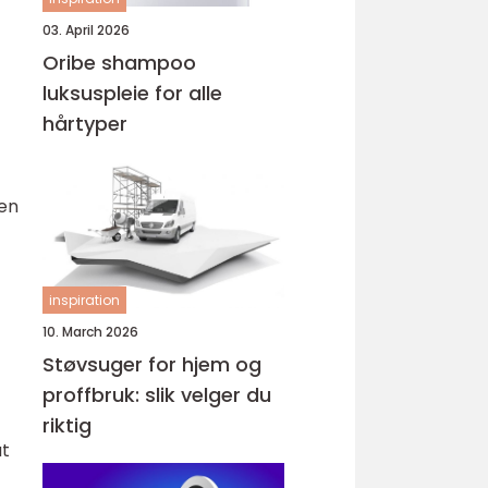
03. April 2026
Oribe shampoo
luksuspleie for alle
hårtyper
men
inspiration
10. March 2026
Støvsuger for hjem og
proffbruk: slik velger du
riktig
at