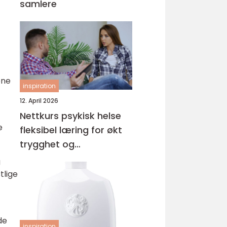
samlere
ene
inspiration
12. April 2026
Nettkurs psykisk helse
e
fleksibel læring for økt
trygghet og
kompetanse
g
tlige
de
inspiration