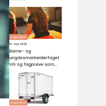
inspiration
10. July 2026
Barne- og
ungdsomarbeiderfaget
VG og fagprøve som
barne- og
ungdomsarbeider
inspiration