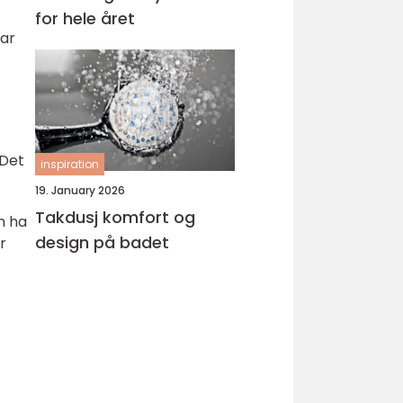
for hele året
lar
 Det
inspiration
19. January 2026
Takdusj komfort og
n ha
design på badet
r