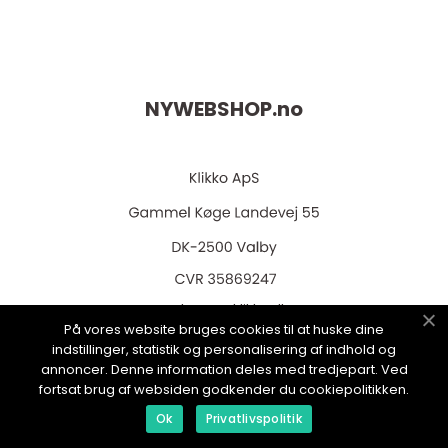
NYWEBSHOP.
no
web:
www.klikko.dk
På vores website bruges cookies til at huske dine
indstillinger, statistik og personalisering af indhold og
annoncer. Denne information deles med tredjepart. Ved
fortsat brug af websiden godkender du cookiepolitikken.
Menu
Ok
Privatlivspolitik