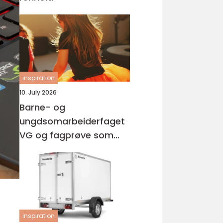
inspiration
10. July 2026
Barne- og
ungdsomarbeiderfaget
VG og fagprøve som
barne- og
ungdomsarbeider
inspiration