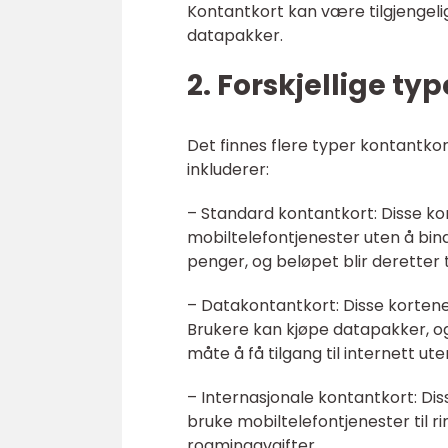
Kontantkort kan være tilgjengel
datapakker.
2. Forskjellige ty
Det finnes flere typer kontantkor
inkluderer:
– Standard kontantkort: Disse kor
mobiltelefontjenester uten å bind
penger, og beløpet blir deretter 
– Datakontantkort: Disse kortene
Brukere kan kjøpe datapakker, og 
måte å få tilgang til internett ute
– Internasjonale kontantkort: Dis
bruke mobiltelefontjenester til r
roamingavgifter.