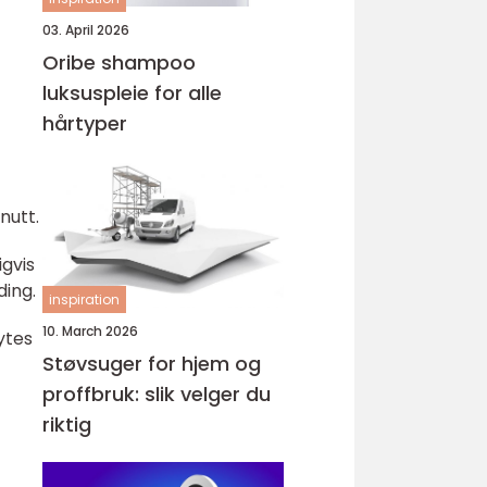
03. April 2026
Oribe shampoo
luksuspleie for alle
hårtyper
nutt.
igvis
ding.
inspiration
10. March 2026
ytes
Støvsuger for hjem og
proffbruk: slik velger du
riktig