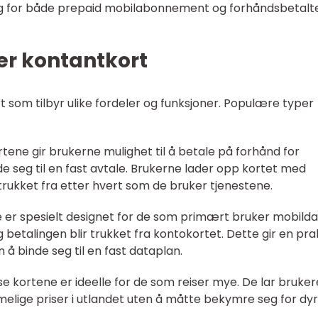
ig for både prepaid mobilabonnement og forhåndsbetalt
per kontantkort
t som tilbyr ulike fordeler og funksjoner. Populære typer
tene gir brukerne mulighet til å betale på forhånd for
e seg til en fast avtale. Brukerne lader opp kortet med
trukket fra etter hvert som de bruker tjenestene.
 er spesielt designet for de som primært bruker mobilda
betalingen blir trukket fra kontokortet. Dette gir en pra
n å binde seg til en fast dataplan.
se kortene er ideelle for de som reiser mye. De lar bruker
imelige priser i utlandet uten å måtte bekymre seg for dy