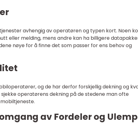
ter
g tjenester avhengig av operatøren og typen kort. Noen ko
tt eller melding, mens andre kan ha billigere datapakker
udene nøye for å finne det som passer for ens behov og
itet
obiloperatører, og de har derfor forskjellig dekning og kva
g å sjekke operatørens dekning på de stedene man ofte
 mobiltjeneste.
nnomgang av Fordeler og Ulemp