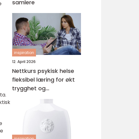
samlere
e
inspiration
12. April 2026
Nettkurs psykisk helse
fleksibel læring for økt
trygghet og
ta.
kompetanse
ktisk
e
re
inspiration