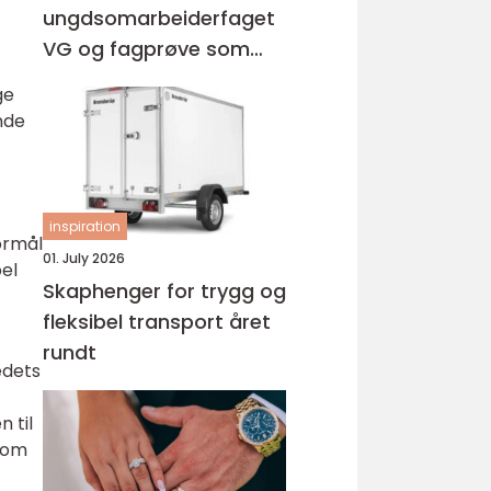
ungdsomarbeiderfaget
VG og fagprøve som
barne- og
ge
ungdomsarbeider
nde
inspiration
ormål
01. July 2026
pel
Skaphenger for trygg og
fleksibel transport året
rundt
edets
 til
 som