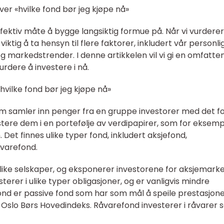
ver «hvilke fond bør jeg kjøpe nå»
fektiv måte å bygge langsiktig formue på. Når vi vurderer
 viktig å ta hensyn til flere faktorer, inkludert vår personli
og markedstrender. I denne artikkelen vil vi gi en omfatte
urdere å investere i nå.
vilke fond bør jeg kjøpe nå»
om samler inn penger fra en gruppe investorer med det f
stere dem i en portefølje av verdipapirer, som for eksem
. Det finnes ulike typer fond, inkludert aksjefond,
åvarefond.
 ulike selskaper, og eksponerer investorene for aksjemark
terer i ulike typer obligasjoner, og er vanligvis mindre
fond er passive fond som har som mål å speile prestasjonen
Oslo Børs Hovedindeks. Råvarefond investerer i råvarer