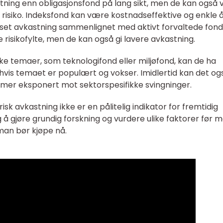
tning enn obligasjonsfond på lang sikt, men de kan også
risiko. Indeksfond kan være kostnadseffektive og enkle 
nset avkastning sammenlignet med aktivt forvaltede fond
risikofylte, men de kan også gi lavere avkastning.
ke temaer, som teknologifond eller miljøfond, kan de ha
g hvis temaet er populært og vokser. Imidlertid kan det og
r mer eksponert mot sektorspesifikke svingninger.
isk avkastning ikke er en pålitelig indikator for fremtidig
g å gjøre grundig forskning og vurdere ulike faktorer før 
man bør kjøpe nå.