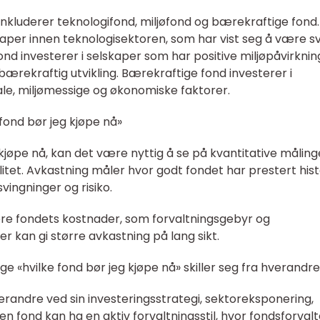
kluderer teknologifond, miljøfond og bærekraftige fond.
kaper innen teknologisektoren, som har vist seg å være 
nd investerer i selskaper som har positive miljøpåvirknin
ærekraftig utvikling. Bærekraftige fond investerer i
ale, miljømessige og økonomiske faktorer.
fond bør jeg kjøpe nå»
r kjøpe nå, kan det være nyttig å se på kvantitative måling
itet. Avkastning måler hvor godt fondet har prestert hist
svingninger og risiko.
re fondets kostnader, som forvaltningsgebyr og
r kan gi større avkastning på lang sikt.
ge «hvilke fond bør jeg kjøpe nå» skiller seg fra hverandre
hverandre ved sin investeringsstrategi, sektoreksponering,
oen fond kan ha en aktiv forvaltningsstil, hvor fondsforval