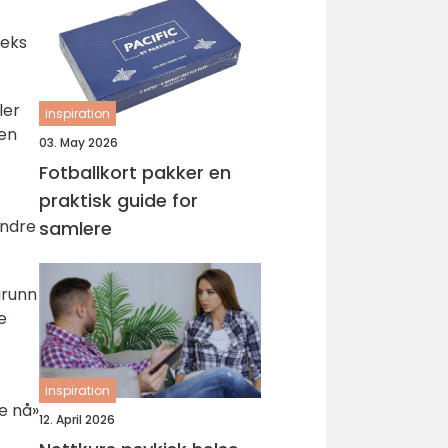
deks
ler
inspiration
 en
03. May 2026
Fotballkort pakker en
praktisk guide for
Andre
samlere
grunn
e
inspiration
e nå»
12. April 2026