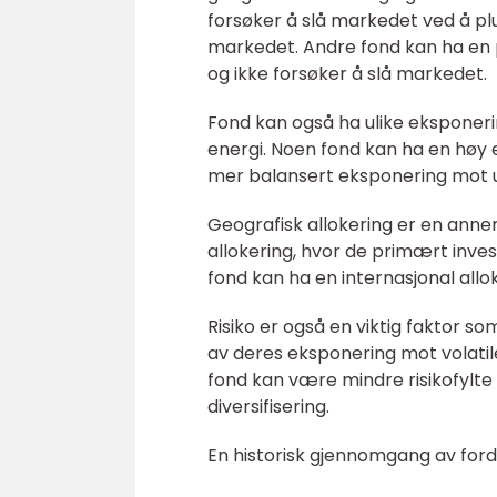
forsøker å slå markedet ved å plu
markedet. Andre fond kan ha en p
og ikke forsøker å slå markedet.
Fond kan også ha ulike eksponeri
energi. Noen fond kan ha en høy
mer balansert eksponering mot ul
Geografisk allokering er en anne
allokering, hvor de primært inves
fond kan ha en internasjonal allo
Risiko er også en viktig faktor s
av deres eksponering mot volatile
fond kan være mindre risikofylte
diversifisering.
En historisk gjennomgang av forde