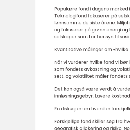
Populære fond i dagens marked in
Teknologifond fokuserer på sels
lønnsomme de siste årene. Miljøfo
og fokuserer på grønn energi og b
selskaper som tar hensyn til sosi
Kvantitative målinger om «hvilke 
Når vi vurderer hvilke fond vi bø
som fondets avkastning og volatil
sett, og volatilitet måler fondets 
Det kan også være verdt å vurde
innløsningsgebyr. Lavere kostnade
En diskusjon om hvordan forskjelli
Forskjellige fond skiller seg fra 
geografisk allokering og risiko. N