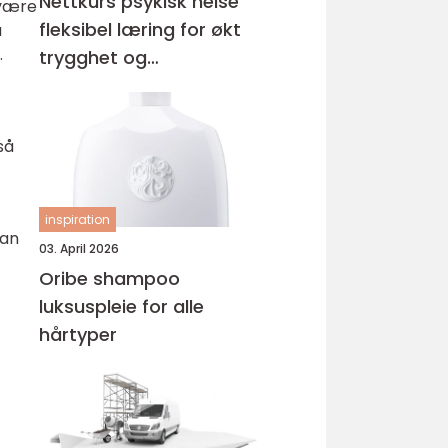
Nettkurs psykisk helse
 være
fleksibel læring for økt
å
.
trygghet og
kompetanse
så
inspiration
man
03. April 2026
Oribe shampoo
luksuspleie for alle
hårtyper