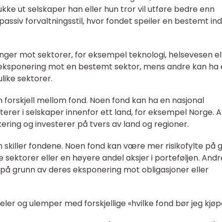
kke ut selskaper han eller hun tror vil utføre bedre enn
assiv forvaltningsstil, hvor fondet speiler en bestemt in
nger mot sektorer, for eksempel teknologi, helsevesen el
 eksponering mot en bestemt sektor, mens andre kan ha
ike sektorer.
n forskjell mellom fond. Noen fond kan ha en nasjonal
terer i selskaper innenfor ett land, for eksempel Norge. 
kering og investerer på tvers av land og regioner.
om skiller fondene. Noen fond kan være mer risikofylte på 
 sektorer eller en høyere andel aksjer i porteføljen. Andr
 på grunn av deres eksponering mot obligasjoner eller
ler og ulemper med forskjellige «hvilke fond bør jeg kjøp