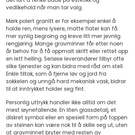
det lurt å tenke både på estetikk og
vedlikehold når man tar valg.
Mørk polert granitt er for eksempel enkel å
holde ren, mens lysere, matte flater kan få
mer synlig begroing og kreve litt mer jevnlig
rengjøring. Mange gravminner får etter noen
år behov for å få oppmalt skrift eller rettet opp
en lett helling. Seriøse leverandører tilbyr ofte
slike tjenester og kan bidra med råd om stell.
Enkle tiltak, som å fjerne løv og jord fra
sokkelen og unngå hard mekanisk vask, bidrar
til at inntrykket holder seg fint.
Personlig uttrykk handler ikke alltid om det
mest iøynefallende. En liten glassdetalj, et
diskret symbol eller en spesiell form på toppen
av steinen kan være nok til å skille seg ut, uten
at gravminnet bryter med resten av