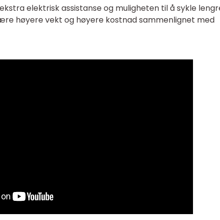
 ekstra elektrisk assistanse og muligheten til å sykle lengr
være høyere vekt og høyere kostnad sammenlignet med