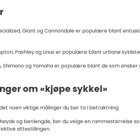
r
ecialized, Giant og Cannondale er populære blant entusi
ton, Pashley og Linus er populære blant urbane sykliste
ch, Shimano og Yamaha er populære blant de som ønsker
inger om «kjøpe sykkel»
 det noen viktige målinger du bør ta i betraktning:
n høyde og benlengde, bør du velge en rammestørrelse so
tive sittestillingen.