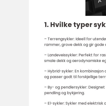
1. Hvilke typer sy
– Terrengsykler: Ideell for utend
rammer, grove dekk og gir gode d
– Landeveissykler: Perfekt for ra
smale dekk og aerodynamiske eg
– Hybrid-sykler: En kombinasjon a
og passer godt til forskjellige t
– By- og pendlersykler: Designet
pendling og bykjøring.
– El-sykler: Sykler med elektrisk