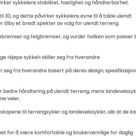
åvirker sykkelens stabilitet, hastighet og håndterbarhet.
1 til 30, og dette påvirker sykkelens evne til å takle ulendt
r tilby et bredt spekter av valg for ulendt terreng.
ebremser og felgbremser, og vurder hvilken som passer 
ge «kjøpe sykkel» skiller seg fra hverandre
ler seg fra hverandre basert på deres design, spesifikasjo
r bedre håndtering på ulendt terreng, mens landeveissyk
ne veier.
apene til terrengsykler og landeveissykler, slik at de k
net for å være komfortable og brukervennlige for daglig