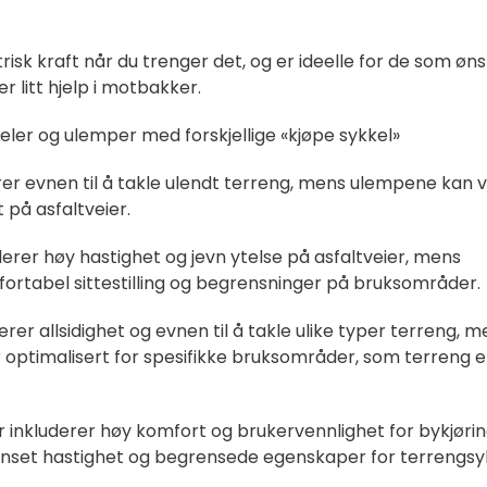
trisk kraft når du trenger det, og er ideelle for de som øn
r litt hjelp i motbakker.
eler og ulemper med forskjellige «kjøpe sykkel»
derer evnen til å takle ulendt terreng, mens ulempene kan
 på asfaltveier.
uderer høy hastighet og jevn ytelse på asfaltveier, mens
tabel sittestilling og begrensninger på bruksområder.
erer allsidighet og evnen til å takle ulike typer terreng, 
optimalisert for spesifikke bruksområder, som terreng el
r inkluderer høy komfort og brukervennlighet for bykjørin
et hastighet og begrensede egenskaper for terrengsyk