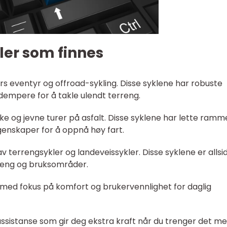
kler som finnes
ørs eventyr og offroad-sykling. Disse syklene har robuste
empere for å takle ulendt terreng.
ske og jevne turer på asfalt. Disse syklene har lette ramm
enskaper for å oppnå høy fart.
v terrengsykler og landeveissykler. Disse syklene er allsi
erreng og bruksområder.
 med fokus på komfort og brukervennlighet for daglig
 assistanse som gir deg ekstra kraft når du trenger det me