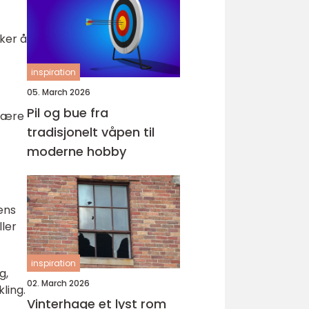
sker å
inspiration
05. March 2026
Pil og bue fra
 være
tradisjonelt våpen til
moderne hobby
mens
ler
inspiration
g,
02. March 2026
ling.
Vinterhage et lyst rom