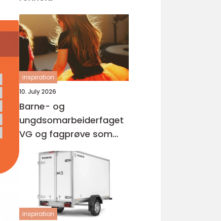
inspiration
10. July 2026
Barne- og
ungdsomarbeiderfaget
VG og fagprøve som
barne- og
ungdomsarbeider
inspiration