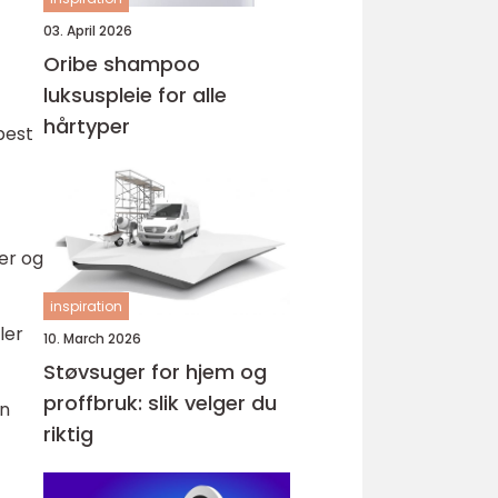
03. April 2026
Oribe shampoo
luksuspleie for alle
hårtyper
best
ner og
inspiration
ler
10. March 2026
Støvsuger for hjem og
proffbruk: slik velger du
an
riktig