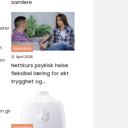
samlere
aster
r.
inspiration
12. April 2026
 en
Nettkurs psykisk helse
fleksibel læring for økt
trygghet og
kompetanse
m gir
inspiration