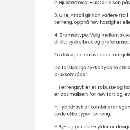
2. Hjulstørrelse: Hjulstørrelsen p
3. Gire: Antall gir kan variere fra 
terreng, oppnå høy hastighet elle
4. Bremsetype: Velg mellom skiv
til ditt sykkelbruk og preferanser.
En diskusjon om hvordan forskjelli
De forskjellige sykkeltypene skil
bruksområder:
– Terrengsykler er robuste og ha
er optimalisert for høy fart og jev
– Hybrid-sykler kombinerer egensk
takle ulike typer terreng.
– By- og pendler-sykler er desig